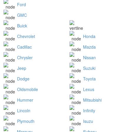
Ford
GMC
Buick
Chevrolet
Honda
Cadillac
Mazda
Chrysler
Nissan
Jeep
Suzuki
Dodge
Toyota
Oldsmobile
Lexus
Hummer
Mitsubishi
Lincoln
Infinity
Plymouth
Isuzu
Mercury
Subaru