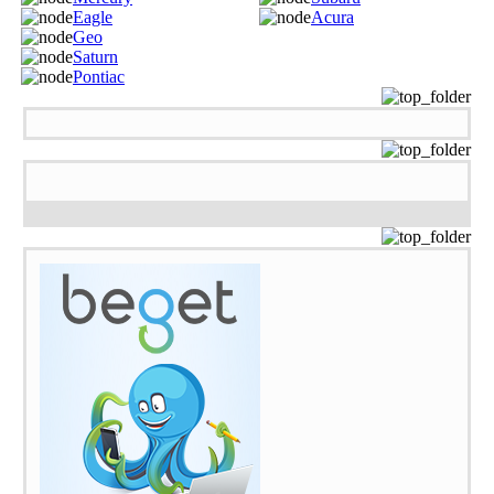
Eagle
Acura
Geo
Saturn
Pontiac