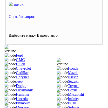
Он-лайн запрос
Выберите марку Вашего авто
Ford
GMC
Buick
Chevrolet
Honda
Cadillac
Mazda
Chrysler
Nissan
Jeep
Suzuki
Dodge
Toyota
Oldsmobile
Lexus
Hummer
Mitsubishi
Lincoln
Infinity
Plymouth
Isuzu
Mercury
Subaru