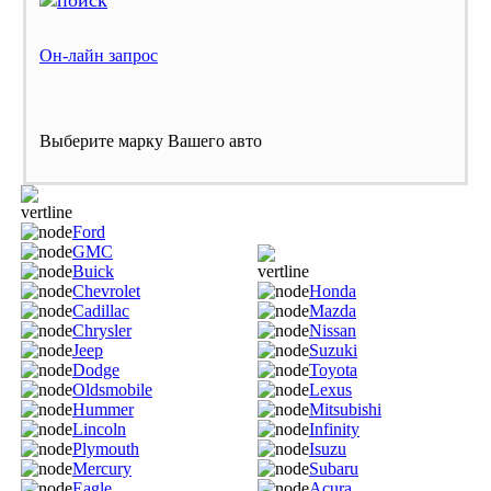
Он-лайн запрос
Выберите марку Вашего авто
Ford
GMC
Buick
Chevrolet
Honda
Cadillac
Mazda
Chrysler
Nissan
Jeep
Suzuki
Dodge
Toyota
Oldsmobile
Lexus
Hummer
Mitsubishi
Lincoln
Infinity
Plymouth
Isuzu
Mercury
Subaru
Eagle
Acura