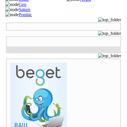
Geo
Saturn
Pontiac