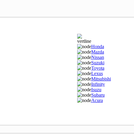
Honda
Mazda
Nissan
Suzuki
Toyota
Lexus
Mitsubishi
Infinity
Isuzu
Subaru
Acura