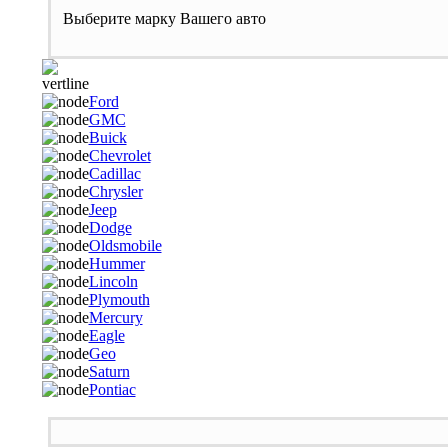
Выберите марку Вашего авто
Ford
GMC
Buick
Chevrolet
Cadillac
Chrysler
Jeep
Dodge
Oldsmobile
Hummer
Lincoln
Plymouth
Mercury
Eagle
Geo
Saturn
Pontiac