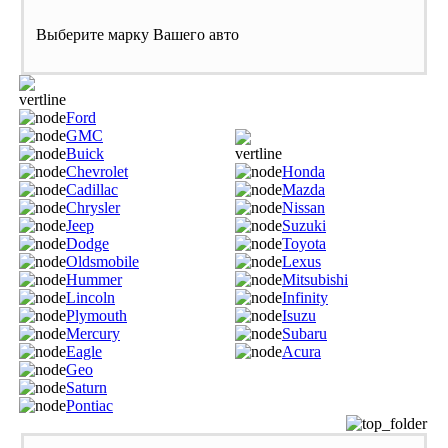
Выберите марку Вашего авто
Ford
GMC
Buick
Chevrolet
Honda
Cadillac
Mazda
Chrysler
Nissan
Jeep
Suzuki
Dodge
Toyota
Oldsmobile
Lexus
Hummer
Mitsubishi
Lincoln
Infinity
Plymouth
Isuzu
Mercury
Subaru
Eagle
Acura
Geo
Saturn
Pontiac