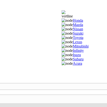
Honda
Mazda
Nissan
Suzuki
Toyota
Lexus
Mitsubishi
Infinity
Isuzu
Subaru
Acura