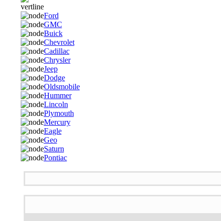
Ford
GMC
Buick
Chevrolet
Cadillac
Chrysler
Jeep
Dodge
Oldsmobile
Hummer
Lincoln
Plymouth
Mercury
Eagle
Geo
Saturn
Pontiac