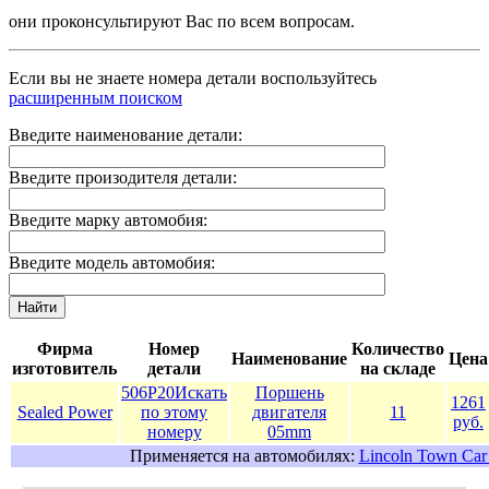
они проконсультируют Вас по всем вопросам.
Если вы не знаете номера детали воспользуйтесь
расширенным поиском
Введите наименование детали:
Введите произодителя детали:
Введите марку автомобия:
Введите модель автомобия:
Найти
Фирма
Номер
Количество
Наименование
Цена
изготовитель
детали
на складе
506P20
Искать
Поршень
1261
Sealed Power
по этому
двигателя
11
руб.
номеру
05mm
Применяется на автомобилях:
Lincoln Town Car