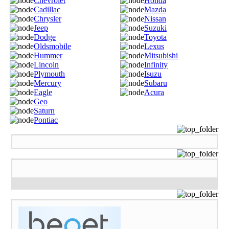
Chevrolet
Honda
Cadillac
Mazda
Chrysler
Nissan
Jeep
Suzuki
Dodge
Toyota
Oldsmobile
Lexus
Hummer
Mitsubishi
Lincoln
Infinity
Plymouth
Isuzu
Mercury
Subaru
Eagle
Acura
Geo
Saturn
Pontiac