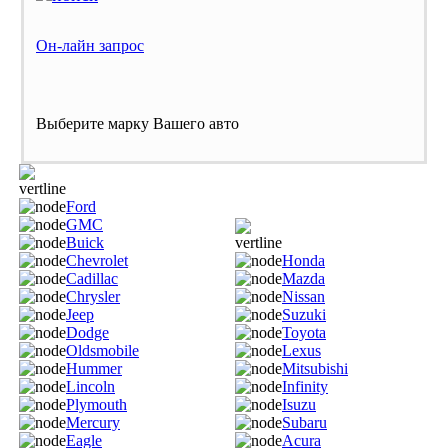
Он-лайн запрос
Выберите марку Вашего авто
Ford
GMC
Buick
Chevrolet
Honda
Cadillac
Mazda
Chrysler
Nissan
Jeep
Suzuki
Dodge
Toyota
Oldsmobile
Lexus
Hummer
Mitsubishi
Lincoln
Infinity
Plymouth
Isuzu
Mercury
Subaru
Eagle
Acura