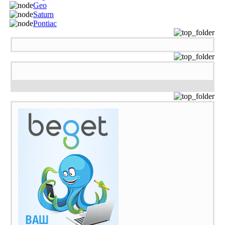
Geo
Saturn
Pontiac