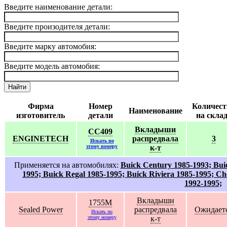
Введите наименование детали:
Введите произодителя детали:
Введите марку автомобия:
Введите модель автомобия:
Найти
Фирма
Номер
Количест
Наименование
изготовитель
детали
на скла
Вкладыши
CC409
ENGINETECH
распредвала
3
Искать по
этому номеру
к-т
Применяется на автомобилях:
Buick Century 1985-1993; Bui
1995; Buick Regal 1985-1995; Buick Riviera 1985-1995; C
1992-1995;
Вкладыши
1755M
Sealed Power
распредвала
Ожидает
Искать по
этому номеру
к-т