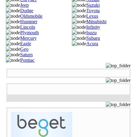
Jeep
Suzuki
Dodge
Toyota
Oldsmobile
Lexus
Hummer
Mitsubishi
Lincoln
Infinity
Plymouth
Isuzu
Mercury
Subaru
Eagle
Acura
Geo
Saturn
Pontiac