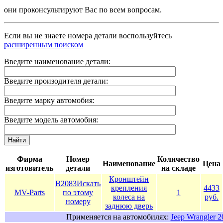
они проконсультируют Вас по всем вопросам.
Если вы не знаете номера детали воспользуйтесь
расширенным поиском
Введите наименование детали:
Введите произодителя детали:
Введите марку автомобия:
Введите модель автомобия:
Найти
Фирма
Номер
Количество
Наименование
Цена
изготовитель
детали
на складе
Кронштейн
B2083
Искать
крепления
4433
MV-Parts
по этому
1
колеса на
руб.
номеру
заднюю дверь
Применяется на автомобилях:
Jeep Wrangler 