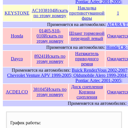
Pontiac Aztec 2001-2005;
Накладка
AC1038104
Искать
KEYSTONE
противотуманной
1
по этому номеру
фары
Применяется на автомобилях:
ACURA TL
01465-S10-
Шланг тормозной
Honda
010
Искать по
Ожидаетс
передний левый
этому номеру
Применяется на автомобилях:
Honda CR-
Натяжитель
89241
Искать по
Dayco
приводного
Ожидаетс
этому номеру
ремня
Применяется на автомобилях:
Buick RendezVous 2002-2007;
Chevrolet Venture APV 1999-2005; Oldsmobile Alero 1999-2004; 
Pontiac Aztec 2001-2005;
Диск сцепления
381045
Искать по
ACDELCO
Корзина
Ожидаетс
этому номеру
сцепления
Применяется на автомобилях:
График работы: