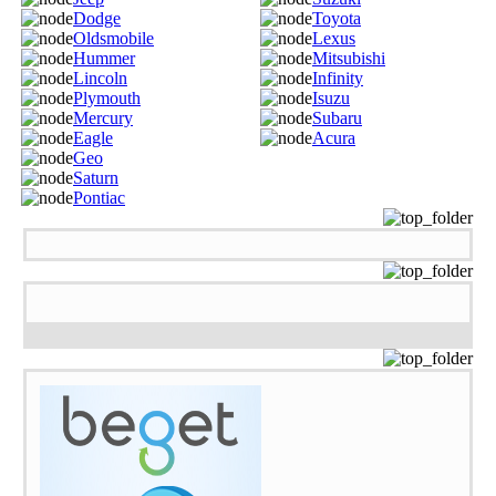
Dodge
Toyota
Oldsmobile
Lexus
Hummer
Mitsubishi
Lincoln
Infinity
Plymouth
Isuzu
Mercury
Subaru
Eagle
Acura
Geo
Saturn
Pontiac