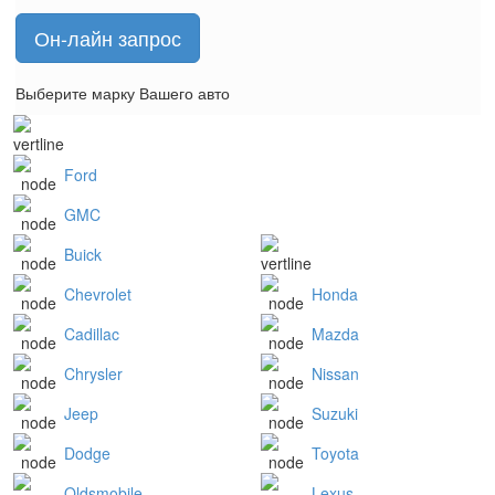
Он-лайн запрос
Выберите марку Вашего авто
Ford
GMC
Buick
Chevrolet
Honda
Cadillac
Mazda
Chrysler
Nissan
Jeep
Suzuki
Dodge
Toyota
Oldsmobile
Lexus