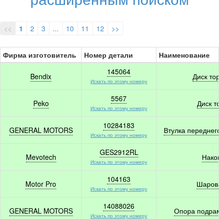
<<
1
2
3
...
10
11
12
>>
Фирма изготовитель
Номер детали
Наименование
145064
Bendix
Диск то
Искать по этому номеру
5567
Peko
Диск т
Искать по этому номеру
10284183
GENERAL MOTORS
Втулка переднег
Искать по этому номеру
GES2912RL
Mevotech
Нако
Искать по этому номеру
104163
Motor Pro
Шаров
Искать по этому номеру
14088026
GENERAL MOTORS
Опора подра
Искать по этому номеру