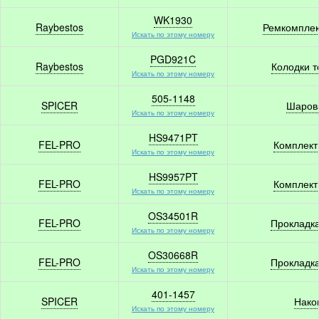
WK1930
Raybestos
Ремкомплек
Искать по этому номеру
PGD921C
Raybestos
Колодки 
Искать по этому номеру
505-1148
SPICER
Шаров
Искать по этому номеру
HS9471PT
FEL-PRO
Комплект
Искать по этому номеру
HS9957PT
FEL-PRO
Комплект
Искать по этому номеру
OS34501R
FEL-PRO
Прокладка
Искать по этому номеру
OS30668R
FEL-PRO
Прокладка
Искать по этому номеру
401-1457
SPICER
Нако
Искать по этому номеру