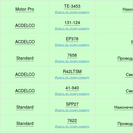
TE-3453
Motor Pro
Нако
Искать по этому номеру
131-124
ACDELCO
Искать по этому номеру
EP378
ACDELCO
Искать по этому номеру
7658
Standard
Провод
Искать по этому номеру
R42LTSM
ACDELCO
Све
Искать по этому номеру
41-940
ACDELCO
Све
Искать по этому номеру
SPP27
Standard
Наконечн
Искать по этому номеру
7622
Standard
Провод
Искать по этому номеру