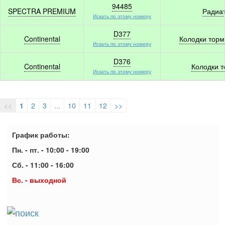
94485
SPECTRA PREMIUM
Радиат
Искать по этому номеру
D377
Continental
Колодки торм
Искать по этому номеру
D376
Continental
Колодки 
Искать по этому номеру
<<
1
2
3
...
10
11
12
>>
График работы:
Пн. - пт. - 10:00 - 19:00
Сб. - 11:00 - 16:00
Вс. - выходной