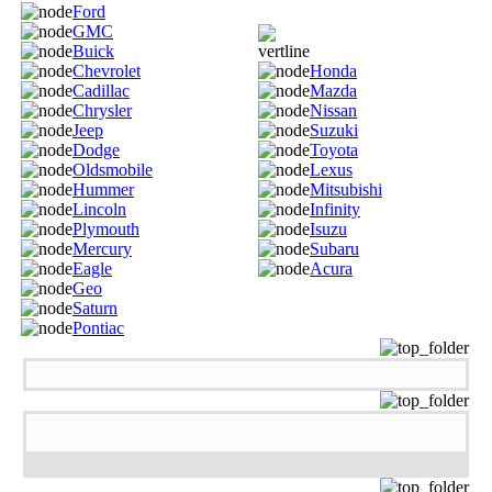
Ford
GMC
Buick
Chevrolet
Honda
Cadillac
Mazda
Chrysler
Nissan
Jeep
Suzuki
Dodge
Toyota
Oldsmobile
Lexus
Hummer
Mitsubishi
Lincoln
Infinity
Plymouth
Isuzu
Mercury
Subaru
Eagle
Acura
Geo
Saturn
Pontiac