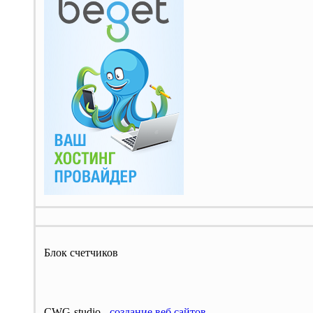
Блок счетчиков
CWG-studio -
cоздание веб сайтов