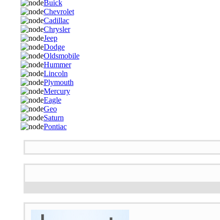
Buick
Chevrolet
Cadillac
Chrysler
Jeep
Dodge
Oldsmobile
Hummer
Lincoln
Plymouth
Mercury
Eagle
Geo
Saturn
Pontiac