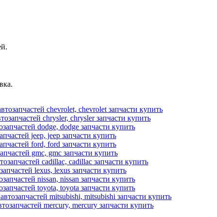
й.
вка.