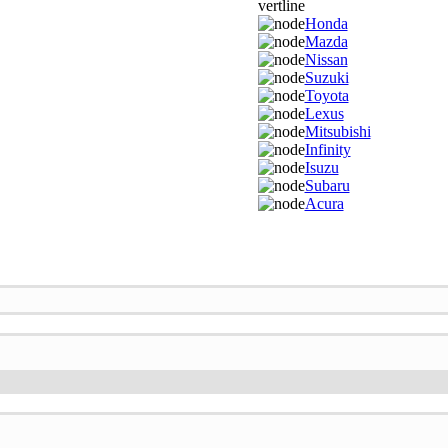
Honda
Mazda
Nissan
Suzuki
Toyota
Lexus
Mitsubishi
Infinity
Isuzu
Subaru
Acura