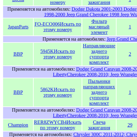
номеру
зажигания
Применяется на автомобилях:
Dodge Dakota 2001-2003 Dodge
1998-2000 Jeep Grand Cherokee 1998 Jeep Wr
Фильтр
FO-ECO006
Искать по
JapanParts
масляный
1
этому номеру
элемент
Применяется на автомобилях:
Jeep Grand Ch
Направляющие
5945K
Искать по
заднего
BBP
2
этому номеру
суппорта
комплект
Применяется на автомобилях:
Dodge Grand Caravan 2008-20
LibertyCherokee 2008-2010; Jeep Wrangle
Пыльники
направляющих
5862K
Искать по
BBP
заднего
1
этому номеру
суппорта
комплект
Применяется на автомобилях:
Dodge Grand Caravan 2008-20
LibertyCherokee 2008-2010; Jeep Wrangle
RER8ZWYCB4
Искать
Свеча
Champion
29
по этому номеру
зажигания
Применяется на автомобилях:
Chrysler 300C 2011-2012; Chry