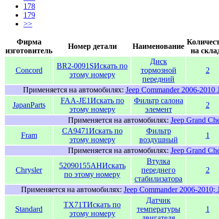
178
179
>>
Фирма
Количес
Номер детали
Наименование
изготовитель
на скла
Диск
BR2-0091S
Искать по
Concord
тормозной
2
этому номеру
передний
Применяется на автомобилях:
Jeep Commander 2006-2010 
FAA-JE1
Искать по
Фильтр салона
JapanParts
2
этому номеру
элемент
Применяется на автомобилях:
Jeep Grand Ch
CA9471
Искать по
Фильтр
Fram
1
этому номеру
воздушный
Применяется на автомобилях:
Jeep Grand Ch
Втулка
52090155AH
Искать
Chrysler
переднего
2
по этому номеру
стабилизатора
Применяется на автомобилях:
Jeep Commander 2006-2010; 
Датчик
TX71T
Искать по
Standard
температуры
1
этому номеру
двигателя