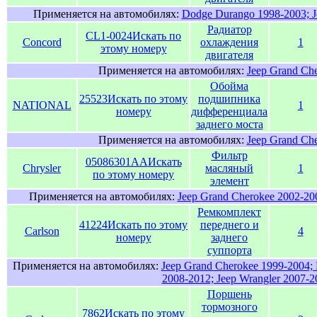
Применяется на автомобилях:
Dodge Durango 1998-2003; J
Радиатор
CL1-0024
Искать по
Concord
охлаждения
1
этому номеру
двигателя
Применяется на автомобилях:
Jeep Grand Ch
Обойма
25523
Искать по этому
подшипника
NATIONAL
1
номеру
дифференциала
заднего моcта
Применяется на автомобилях:
Jeep Grand Ch
Фильтр
05086301AA
Искать
Chrysler
масляный
1
по этому номеру
элемент
Применяется на автомобилях:
Jeep Grand Cherokee 2002-200
Ремкомплект
41224
Искать по этому
переднего и
Carlson
4
номеру
заднего
суппорта
Применяется на автомобилях:
Jeep Grand Cherokee 1999-2004; 
2008-2012; Jeep Wrangler 2007-2
Поршень
тормозного
7862
Искать по этому