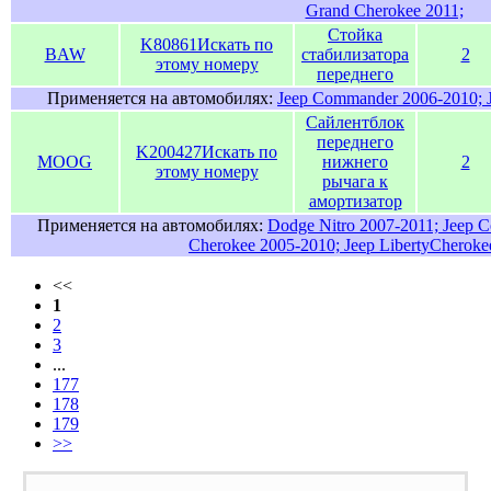
Grand Cherokee 2011;
Стойка
K80861
Искать по
BAW
стабилизатора
2
этому номеру
переднего
Применяется на автомобилях:
Jeep Commander 2006-2010; 
Сайлентблок
переднего
K200427
Искать по
MOOG
нижнего
2
этому номеру
рычага к
амортизатор
Применяется на автомобилях:
Dodge Nitro 2007-2011; Jeep 
Cherokee 2005-2010; Jeep LibertyCheroke
<<
1
2
3
...
177
178
179
>>