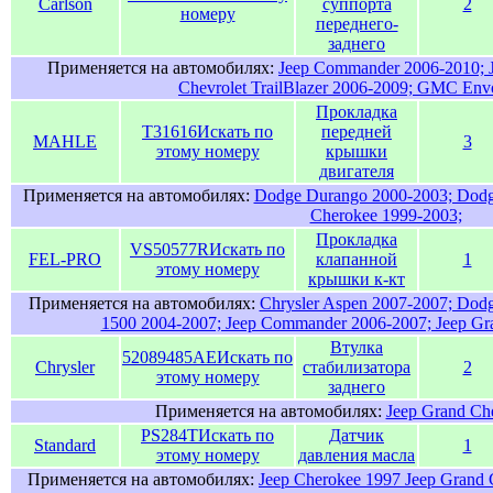
Carlson
суппорта
2
номеру
переднего-
заднего
Применяется на автомобилях:
Jeep Commander 2006-2010; 
Chevrolet TrailBlazer 2006-2009; GMC Env
Прокладка
T31616
Искать по
передней
MAHLE
3
этому номеру
крышки
двигателя
Применяется на автомобилях:
Dodge Durango 2000-2003; Dodg
Cherokee 1999-2003;
Прокладка
VS50577R
Искать по
FEL-PRO
клапанной
1
этому номеру
крышки к-кт
Применяется на автомобилях:
Chrysler Aspen 2007-2007; Do
1500 2004-2007; Jeep Commander 2006-2007; Jeep Gr
Втулка
52089485AE
Искать по
Chrysler
стабилизатора
2
этому номеру
заднего
Применяется на автомобилях:
Jeep Grand Ch
PS284T
Искать по
Датчик
Standard
1
этому номеру
давления масла
Применяется на автомобилях:
Jeep Cherokee 1997 Jeep Grand 