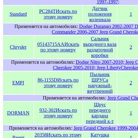
1997-1997;
Датчик
PC284T
Искать по
Standard
положения
1
этому номеру
коленвала
Применяется на автомобилях:
Dodge Durango 2002-2007 D
Commander 2006-2007 Jeep Grand Cherok
Сальник
05143715AA
Искать
выходного вала
Chrysler
2
по этому номеру
раздаточной
коробки
Применяется на автомобилях:
Dodge Nitro 2007-2010; Jeep
Cherokee 2005-2010; Jeep LibertyCheroke
Пыльник
86-1155D
Искать по
ШРУСа
EMPI
2
этому номеру
наружный-
внутренний
Применяется на автомобилях:
Jeep Grand Ch
Шрус
932-302
Искать по
переднего
DORMAN
1
этому номеру
кардана
передний к-т
Применяется на автомобилях:
Jeep Grand Cherokee 1999-2004
20358
Искать по этому
Катушка
Bremi
1