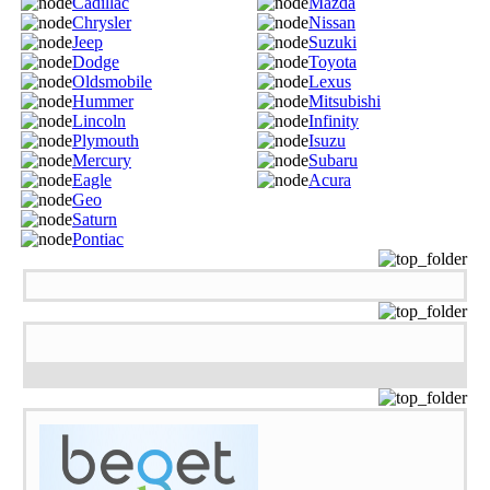
Cadillac
Mazda
Chrysler
Nissan
Jeep
Suzuki
Dodge
Toyota
Oldsmobile
Lexus
Hummer
Mitsubishi
Lincoln
Infinity
Plymouth
Isuzu
Mercury
Subaru
Eagle
Acura
Geo
Saturn
Pontiac