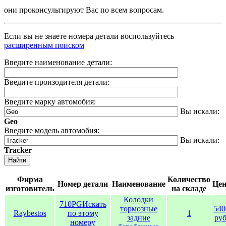
они проконсультируют Вас по всем вопросам.
Если вы не знаете номера детали воспользуйтесь
расширенным поиском
Введите наименование детали:
Введите произодителя детали:
Введите марку автомобия:
Вы искали:
Geo
Введите модель автомобия:
Вы искали:
Tracker
Найти
Фирма
Количество
Номер детали
Наименование
Цен
изготовитель
на складе
Колодки
710PG
Искать
тормозные
540
Raybestos
по этому
1
задние
руб
номеру