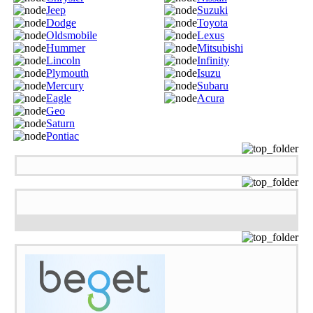
Jeep
Suzuki
Dodge
Toyota
Oldsmobile
Lexus
Hummer
Mitsubishi
Lincoln
Infinity
Plymouth
Isuzu
Mercury
Subaru
Eagle
Acura
Geo
Saturn
Pontiac