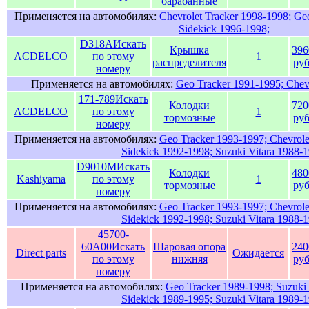
барабанные
Применяется на автомобилях:
Chevrolet Tracker 1998-1998; Ge
Sidekick 1996-1998;
D318A
Искать
Крышка
396
ACDELCO
по этому
1
распределителя
руб
номеру
Применяется на автомобилях:
Geo Tracker 1991-1995; Chevr
171-789
Искать
Колодки
720
ACDELCO
по этому
1
тормозные
руб
номеру
Применяется на автомобилях:
Geo Tracker 1993-1997; Chevrole
Sidekick 1992-1998; Suzuki Vitara 1988-1
D9010M
Искать
Колодки
480
Kashiyama
по этому
1
тормозные
руб
номеру
Применяется на автомобилях:
Geo Tracker 1993-1997; Chevrole
Sidekick 1992-1998; Suzuki Vitara 1988-1
45700-
60A00
Искать
Шаровая опора
240
Direct parts
Ожидается
по этому
нижняя
руб
номеру
Применяется на автомобилях:
Geo Tracker 1989-1998; Suzuki
Sidekick 1989-1995; Suzuki Vitara 1989-1