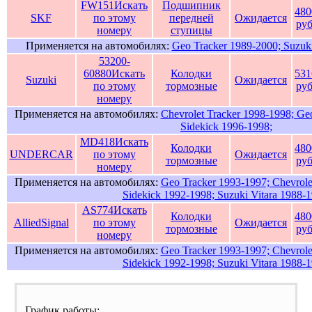
FW151
Искать
Подшипник
480
SKF
по этому
передней
Ожидается
руб
номеру
ступицы
Применяется на автомобилях:
Geo Tracker 1989-2000; Suzuki
53200-
60880
Искать
Колодки
531
Suzuki
Ожидается
по этому
тормозные
руб
номеру
Применяется на автомобилях:
Chevrolet Tracker 1998-1998; Ge
Sidekick 1996-1998;
MD418
Искать
Колодки
480
UNDERCAR
по этому
Ожидается
тормозные
руб
номеру
Применяется на автомобилях:
Geo Tracker 1993-1997; Chevrole
Sidekick 1992-1998; Suzuki Vitara 1988-1
AS774
Искать
Колодки
480
AlliedSignal
по этому
Ожидается
тормозные
руб
номеру
Применяется на автомобилях:
Geo Tracker 1993-1997; Chevrole
Sidekick 1992-1998; Suzuki Vitara 1988-1
График работы: