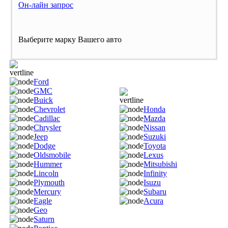
Он-лайн запрос
Выберите марку Вашего авто
Ford
GMC
Buick
Chevrolet
Honda
Cadillac
Mazda
Chrysler
Nissan
Jeep
Suzuki
Dodge
Toyota
Oldsmobile
Lexus
Hummer
Mitsubishi
Lincoln
Infinity
Plymouth
Isuzu
Mercury
Subaru
Eagle
Acura
Geo
Saturn