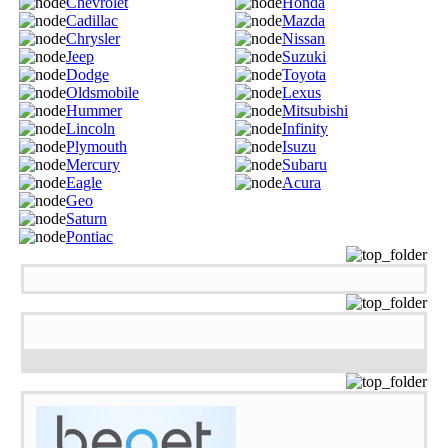
Chevrolet
Honda
Cadillac
Mazda
Chrysler
Nissan
Jeep
Suzuki
Dodge
Toyota
Oldsmobile
Lexus
Hummer
Mitsubishi
Lincoln
Infinity
Plymouth
Isuzu
Mercury
Subaru
Eagle
Acura
Geo
Saturn
Pontiac