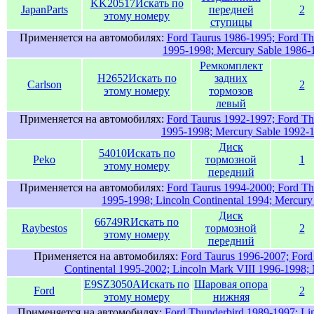
KK20517
Искать по
JapanParts
передней
2
этому номеру
ступицы
Применяется на автомобилях:
Ford Taurus 1986-1995; Ford Th
1995-1998; Mercury Sable 1986-
Ремкомплект
H2652
Искать по
задних
Carlson
2
этому номеру
тормозов
левый
Применяется на автомобилях:
Ford Taurus 1992-1997; Ford Th
1995-1998; Mercury Sable 1992-
Диск
54010
Искать по
Peko
тормозной
1
этому номеру
передний
Применяется на автомобилях:
Ford Taurus 1994-2000; Ford Th
1995-1998; Lincoln Continental 1994; Mercury
Диск
66749R
Искать по
Raybestos
тормозной
2
этому номеру
передний
Применяется на автомобилях:
Ford Taurus 1996-2007; Ford
Continental 1995-2002; Lincoln Mark VIII 1996-1998;
E9SZ3050A
Искать по
Шаровая опора
Ford
2
этому номеру
нижняя
Применяется на автомобилях:
Ford Thunderbird 1989-1997; Li