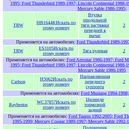
1995; Ford Thunderbird 1989-1997; Lincoln Continental 1988-1
Mercury Sable 1986-1995;
Втулка
продольной
HB1644K
Искать по
TRW
тяги растяжки
2
этому номеру
передней к
рычаг
Применяется на автомобилях:
Ford Thunderbird 1989-1997
ES3105
Искать по
TRW
Тяга рулевая
2
этому номеру
Применяется на автомобилях:
Ford Aerostar 1986-1997; Ford M
1995; Ford Thunderbird 1989-1997; Lincoln Continental 1988-1
Mercury Sable 1986-1995
Направляющая
H5062
Искать по
Carlson
переднего
2
этому номеру
суппорта
Применяется на автомобилях:
Ford Mustang 1994-1998;
Цилиндр
WC37857
Искать по
Raybestos
тормозной
2
этому номеру
задний
Применяется на автомобилях:
Ford Taurus 1992-2005; Ford Th
1995-1999; Mercury Cougar 1989-1997; Mercury Sable 1992-19
Подшипник