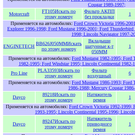
Cougar 1989-1997;
FT105
Искать по
Фильтр АКПП
Motorcraft
1
этому номеру
без прокладки
Применяется на автомобилях:
Ford Crown Victoria 1996-2001
Explorer 1996-1998; Ford Mustang 1996-2001; Ford Thunderbird 
1998; Lincoln Navigator 1997-2
Вкладыши
BB626J050MM
Искать
ENGINETECH
шатунные к-т
1
по этому номеру
050ММ
Применяется на автомобилях:
Ford Mustang 1982-1995; Ford T
1982-1995; Ford Windstar 1995; Lincoln Continental 1982-
PLA33593
Искать по
Фильтр
Pro Line
6
этому номеру
воздушный
Применяется на автомобилях:
Ford Mustang 1986-1993; Ford T
1986-1988; Mercury Cougar 1986
89218
Искать по
Натяжитель
Dayco
1
этому номеру
ремня
Применяется на автомобилях:
Ford Crown Victoria 1992-1999; 
1993-1995; Lincoln Continental 1995-1996; Lincol
Натяжитель
89247
Искать по
Dayco
приводного
1
этому номеру
ремня