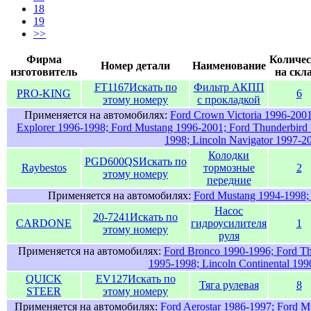
18
19
>>
Фирма
Количес
Номер детали
Наименование
изготовитель
на скл
FT1167
Искать по
Фильтр АКПП
PRO-KING
6
этому номеру
с прокладкой
Применяется на автомобилях:
Ford Crown Victoria 1996-2001
Explorer 1996-1998; Ford Mustang 1996-2001; Ford Thunderbird 
1998; Lincoln Navigator 1997-2
Колодки
PGD600QS
Искать по
Raybestos
тормозные
2
этому номеру
передние
Применяется на автомобилях:
Ford Mustang 1994-1998; 
Насос
20-7241
Искать по
CARDONE
гидроусилителя
1
этому номеру
руля
Применяется на автомобилях:
Ford Bronco 1990-1996; Ford Th
1995-1998; Lincoln Continental 199
QUICK
EV127
Искать по
Тяга рулевая
8
STEER
этому номеру
Применяется на автомобилях:
Ford Aerostar 1986-1997; Ford M