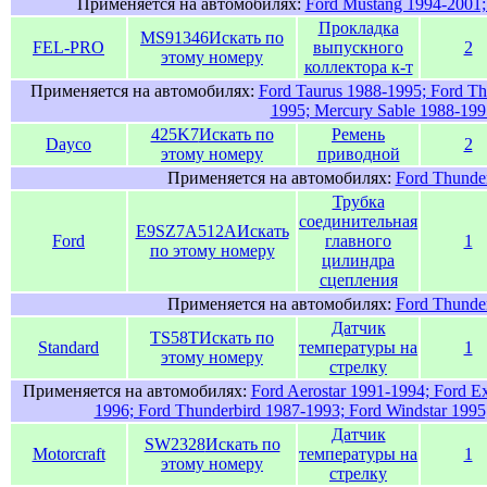
Применяется на автомобилях:
Ford Mustang 1994-2001;
Прокладка
MS91346
Искать по
FEL-PRO
выпускного
2
этому номеру
коллектора к-т
Применяется на автомобилях:
Ford Taurus 1988-1995; Ford Th
1995; Mercury Sable 1988-199
425K7
Искать по
Ремень
Dayco
2
этому номеру
приводной
Применяется на автомобилях:
Ford Thunder
Трубка
соединительная
E9SZ7A512A
Искать
Ford
главного
1
по этому номеру
цилиндра
сцепления
Применяется на автомобилях:
Ford Thunder
Датчик
TS58T
Искать по
Standard
температуры на
1
этому номеру
стрелку
Применяется на автомобилях:
Ford Aerostar 1991-1994; Ford E
1996; Ford Thunderbird 1987-1993; Ford Windstar 1995
Датчик
SW2328
Искать по
Motorcraft
температуры на
1
этому номеру
стрелку