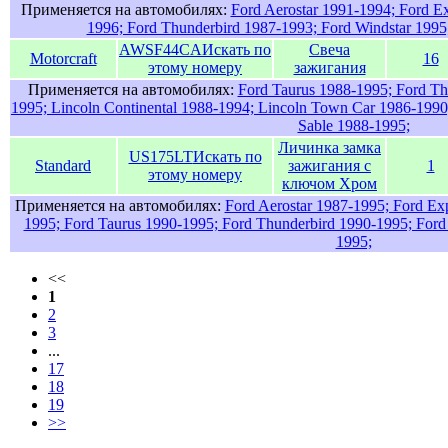
Применяется на автомобилях:
Ford Aerostar 1991-1994; Ford E
1996; Ford Thunderbird 1987-1993; Ford Windstar 1995
AWSF44CA
Искать по
Свеча
Motorcraft
16
этому номеру
зажигания
Применяется на автомобилях:
Ford Taurus 1988-1995; Ford Th
1995; Lincoln Continental 1988-1994; Lincoln Town Car 1986-199
Sable 1988-1995;
Личинка замка
US175LT
Искать по
Standard
зажигания c
1
этому номеру
ключом Хром
Применяется на автомобилях:
Ford Aerostar 1987-1995; Ford Ex
1995; Ford Taurus 1990-1995; Ford Thunderbird 1990-1995; Ford
1995;
<<
1
2
3
...
17
18
19
>>