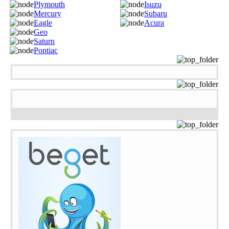
Plymouth
Isuzu
Mercury
Subaru
Eagle
Acura
Geo
Saturn
Pontiac