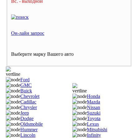
Вс. - выходной
Он-лайн запрос
Выберите марку Вашего авто
Ford
GMC
Buick
Chevrolet
Honda
Cadillac
Mazda
Chrysler
Nissan
Jeep
Suzuki
Dodge
Toyota
Oldsmobile
Lexus
Hummer
Mitsubishi
Lincoln
Infinity