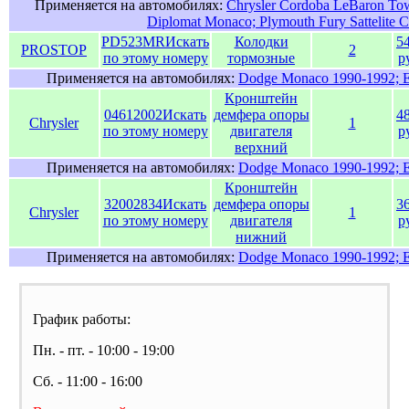
Применяется на автомобилях:
Chrysler Cordoba LeBaron To
Diplomat Monaco; Plymouth Fury Sattelite C
PD523MR
Искать
Колодки
5
PROSTOP
2
по этому номеру
тормозные
р
Применяется на автомобилях:
Dodge Monaco 1990-1992; E
Кронштейн
04612002
Искать
демфера опоры
4
Chrysler
1
по этому номеру
двигателя
р
верхний
Применяется на автомобилях:
Dodge Monaco 1990-1992; E
Кронштейн
32002834
Искать
демфера опоры
3
Chrysler
1
по этому номеру
двигателя
р
нижний
Применяется на автомобилях:
Dodge Monaco 1990-1992; E
График работы:
Пн. - пт. - 10:00 - 19:00
Сб. - 11:00 - 16:00