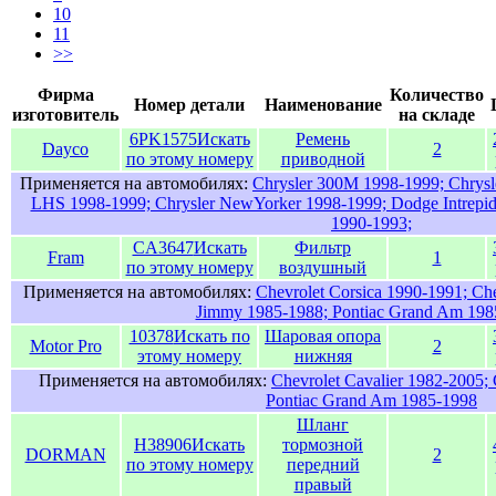
10
11
>>
Фирма
Количество
Номер детали
Наименование
изготовитель
на складе
6PK1575
Искать
Ремень
Dayco
2
по этому номеру
приводной
Применяется на автомобилях:
Chrysler 300M 1998-1999; Chrysl
LHS 1998-1999; Chrysler NewYorker 1998-1999; Dodge Intrepid 
1990-1993;
CA3647
Искать
Фильтр
Fram
1
по этому номеру
воздушный
Применяется на автомобилях:
Chevrolet Corsica 1990-1991; Ch
Jimmy 1985-1988; Pontiac Grand Am 198
10378
Искать по
Шаровая опора
Motor Pro
2
этому номеру
нижняя
Применяется на автомобилях:
Chevrolet Cavalier 1982-2005; 
Pontiac Grand Am 1985-1998
Шланг
H38906
Искать
тормозной
DORMAN
2
по этому номеру
передний
правый