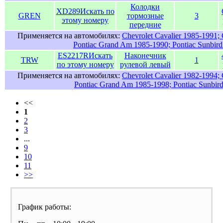
Колодки
XD289
Искать по
GREN
тормозные
3
этому номеру
передние
Применяется на автомобилях:
Chevrolet Cavalier 1985-1991; 
Pontiac Grand Am 1985-1990; Pontiac Sunbird
ES2217R
Искать
Наконечник
TRW
1
по этому номеру
рулевой левый
Применяется на автомобилях:
Chevrolet Cavalier 1982-1994; 
Pontiac Grand Am 1985-1998; Pontiac Sunbir
<<
1
2
3
...
9
10
11
>>
График работы: