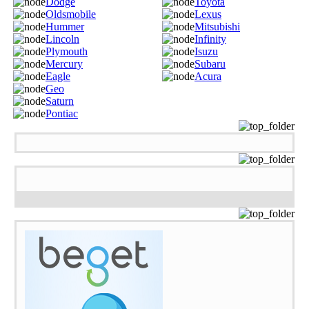
Dodge
Toyota
Oldsmobile
Lexus
Hummer
Mitsubishi
Lincoln
Infinity
Plymouth
Isuzu
Mercury
Subaru
Eagle
Acura
Geo
Saturn
Pontiac