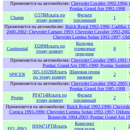
Применяется на автомобилях:
Chevrolet Cavalier 1992-1994; 
Pontiac Grand Am 1992-1998
G578
Искать по
Фильтр
Champ
1
этому номеру
топливный
Применяется на автомобилях:
Buick Regal 1992-1996; Cadillac 
2000-2002; Chevrolet Camaro 1993; Chevrolet Cavalier 1992-2002
Chevrolet Lumina Sedan 1992-1997; Old
Колодки
D289
Искать по
Continental
тормозные
8
этому номеру
передние
Применяется на автомобилях:
Chevrolet Cavalier 1985-1991; 
Pontiac Grand Am 1985-1990; Pontiac Sunbird
505-1102B
Искать
Шаровая опора
SPICER
2
по этому номеру
нижняя
Применяется на автомобилях:
Chevrolet Cavalier 1982-2005; 
Pontiac Grand Am 1985-1998
PF4714
Искать по
Фильтр
Pronto
2
этому номеру
топливный
Применяется на автомобилях:
Buick Regal 1992-1996; Chevrolet
Corsica 1993-1996; Chevrolet Lumina Sedan 1992-1997; Oldsmob
Bonnevile 1994-2003; Pontiac Grand Am 1
Комплект
HS9471PT
Искать
FEL-PRO
прокладок
1