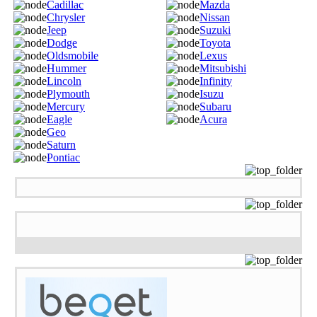
Cadillac
Mazda
Chrysler
Nissan
Jeep
Suzuki
Dodge
Toyota
Oldsmobile
Lexus
Hummer
Mitsubishi
Lincoln
Infinity
Plymouth
Isuzu
Mercury
Subaru
Eagle
Acura
Geo
Saturn
Pontiac