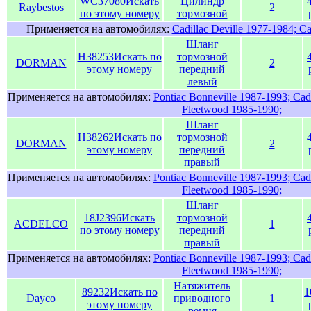
WC37080
Искать
Цилиндр
Raybestos
2
по этому номеру
тормозной
Применяется на автомобилях:
Cadillac Deville 1977-1984; C
Шланг
H38253
Искать по
тормозной
DORMAN
2
этому номеру
передний
левый
Применяется на автомобилях:
Pontiac Bonneville 1987-1993; Cadi
Fleetwood 1985-1990;
Шланг
H38262
Искать по
тормозной
DORMAN
2
этому номеру
передний
правый
Применяется на автомобилях:
Pontiac Bonneville 1987-1993; Cadi
Fleetwood 1985-1990;
Шланг
18J2396
Искать
тормозной
ACDELCO
1
по этому номеру
передний
правый
Применяется на автомобилях:
Pontiac Bonneville 1987-1993; Cadi
Fleetwood 1985-1990;
Натяжитель
89232
Искать по
1
Dayco
приводного
1
этому номеру
ремня