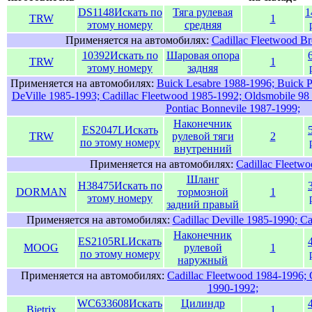
DS1148
Искать по
Тяга рулевая
1
TRW
1
этому номеру
средняя
Применяется на автомобилях:
Cadillac Fleetwood B
10392
Искать по
Шаровая опора
TRW
1
этому номеру
задняя
Применяется на автомобилях:
Buick Lesabre 1988-1996; Buick P
DeVille 1985-1993; Cadillac Fleetwood 1985-1992; Oldsmobile 9
Pontiac Bonnevile 1987-1999;
Наконечник
ES2047L
Искать
TRW
рулевой тяги
2
по этому номеру
внутренний
Применяется на автомобилях:
Cadillac Fleetw
Шланг
H38475
Искать по
DORMAN
тормозной
1
этому номеру
задний правый
Применяется на автомобилях:
Cadillac Deville 1985-1990; C
Наконечник
ES2105RL
Искать
MOOG
рулевой
1
по этому номеру
наружный
Применяется на автомобилях:
Cadillac Fleetwood 1984-1996;
1990-1992;
WC633608
Искать
Цилиндр
Bietrix
1