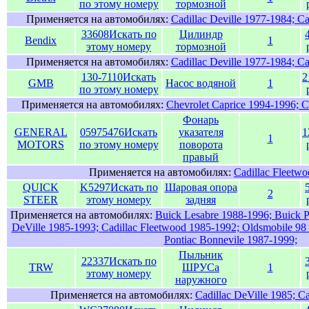
по этому номеру
тормозной
Применяется на автомобилях:
Cadillac Deville 1977-1984; C
33608
Искать по
Цилиндр
Bendix
1
этому номеру
тормозной
Применяется на автомобилях:
Cadillac Deville 1977-1984; C
130-7110
Искать
2
GMB
Насос водяной
1
по этому номеру
Применяется на автомобилях:
Chevrolet Caprice 1994-1996; C
Фонарь
GENERAL
05975476
Искать
указателя
1
1
MOTORS
по этому номеру
поворота
правый
Применяется на автомобилях:
Cadillac Fleetw
QUICK
K5297
Искать по
Шаровая опора
2
STEER
этому номеру
задняя
Применяется на автомобилях:
Buick Lesabre 1988-1996; Buick P
DeVille 1985-1993; Cadillac Fleetwood 1985-1992; Oldsmobile 9
Pontiac Bonnevile 1987-1999;
Пыльник
22337
Искать по
TRW
ШРУСа
1
этому номеру
наружного
Применяется на автомобилях:
Cadillac DeVille 1985; C