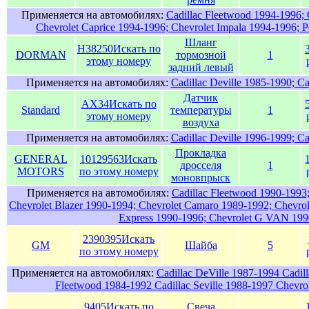
Применяется на автомобилях:
Cadillac Fleetwood 1994-1996;
Chevrolet Caprice 1994-1996; Chevrolet Impala 1994-1996; P
Шланг
H38250
Искать по
DORMAN
тормозной
1
этому номеру
задний левый
Применяется на автомобилях:
Cadillac Deville 1985-1990; C
Датчик
AX34
Искать по
Standard
температуры
1
этому номеру
воздуха
Применяется на автомобилях:
Cadillac Deville 1996-1999; C
Прокладка
GENERAL
10129563
Искать
дросcеля
1
MOTORS
по этому номеру
моновпрыск
Применяется на автомобилях:
Cadillac Fleetwood 1990-1993;
Chevrolet Blazer 1990-1994; Chevrolet Camaro 1989-1992; Chevrol
Express 1990-1996; Chevrolet G VAN 199
2390395
Искать
GM
Шайба
5
по этому номеру
Применяется на автомобилях:
Cadillac DeVille 1987-1994 Cadil
Fleetwood 1984-1992 Cadillac Seville 1988-1997 Chevro
9405
Искать по
Свеча