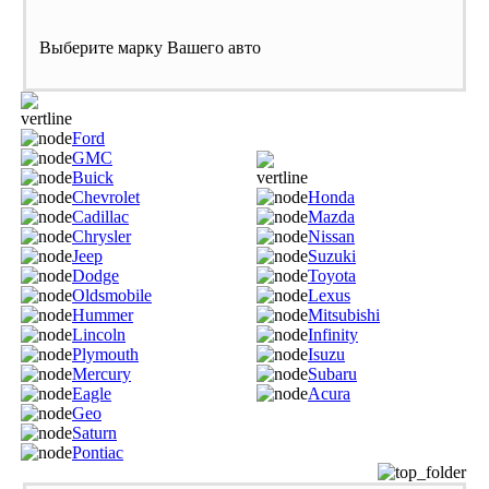
Выберите марку Вашего авто
Ford
GMC
Buick
Chevrolet
Honda
Cadillac
Mazda
Chrysler
Nissan
Jeep
Suzuki
Dodge
Toyota
Oldsmobile
Lexus
Hummer
Mitsubishi
Lincoln
Infinity
Plymouth
Isuzu
Mercury
Subaru
Eagle
Acura
Geo
Saturn
Pontiac