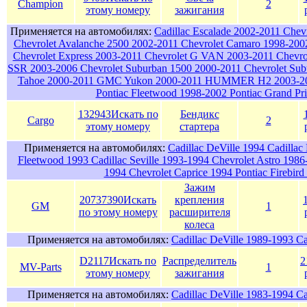
Champion
2
этому номеру
зажигания
Применяется на автомобилях:
Cadillac Escalade 2002-2011 Chev
Chevrolet Avalanche 2500 2002-2011 Chevrolet Camaro 1998-2002
Chevrolet Express 2003-2011 Chevrolet G VAN 2003-2011 Chevrol
SSR 2003-2006 Chevrolet Suburban 1500 2000-2011 Chevrolet Sub
Tahoe 2000-2011 GMC Yukon 2000-2011 HUMMER H2 2003-
Pontiac Fleetwood 1998-2002 Pontiac Grand Pr
132943
Искать по
Бендикс
Cargo
2
этому номеру
стартера
Применяется на автомобилях:
Cadillac DeVille 1994 Cadillac
Fleetwood 1993 Cadillac Seville 1993-1994 Chevrolet Astro 198
1994 Chevrolet Caprice 1994 Pontiac Firebir
Зажим
20737390
Искать
крепления
GM
1
по этому номеру
расширителя
колеса
Применяется на автомобилях:
Cadillac DeVille 1989-1993 C
D2117
Искать по
Распределитель
2
MV-Parts
1
этому номеру
зажигания
Применяется на автомобилях:
Cadillac DeVille 1983-1994 C