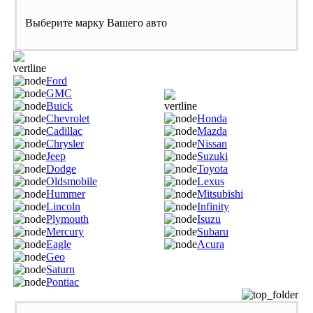
Выберите марку Вашего авто
Ford
GMC
Buick
Chevrolet
Honda
Cadillac
Mazda
Chrysler
Nissan
Jeep
Suzuki
Dodge
Toyota
Oldsmobile
Lexus
Hummer
Mitsubishi
Lincoln
Infinity
Plymouth
Isuzu
Mercury
Subaru
Eagle
Acura
Geo
Saturn
Pontiac