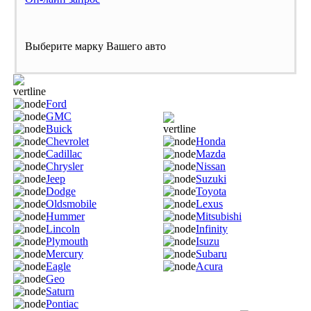
Выберите марку Вашего авто
Ford
GMC
Buick
Chevrolet
Honda
Cadillac
Mazda
Chrysler
Nissan
Jeep
Suzuki
Dodge
Toyota
Oldsmobile
Lexus
Hummer
Mitsubishi
Lincoln
Infinity
Plymouth
Isuzu
Mercury
Subaru
Eagle
Acura
Geo
Saturn
Pontiac