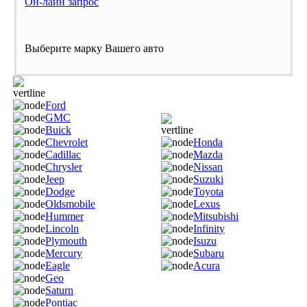
Он-лайн запрос
Выберите марку Вашего авто
Ford
GMC
Buick
Chevrolet
Honda
Cadillac
Mazda
Chrysler
Nissan
Jeep
Suzuki
Dodge
Toyota
Oldsmobile
Lexus
Hummer
Mitsubishi
Lincoln
Infinity
Plymouth
Isuzu
Mercury
Subaru
Eagle
Acura
Geo
Saturn
Pontiac