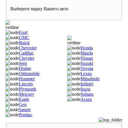
Выберите марку Вашего авто
Ford
GMC
Buick
Chevrolet
Honda
Cadillac
Mazda
Chrysler
Nissan
Jeep
Suzuki
Dodge
Toyota
Oldsmobile
Lexus
Hummer
Mitsubishi
Lincoln
Infinity
Plymouth
Isuzu
Mercury
Subaru
Eagle
Acura
Geo
Saturn
Pontiac