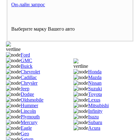
Он-лайн запрос
Выберите марку Вашего авто
Ford
GMC
Buick
Chevrolet
Honda
Cadillac
Mazda
Chrysler
Nissan
Jeep
Suzuki
Dodge
Toyota
Oldsmobile
Lexus
Hummer
Mitsubishi
Lincoln
Infinity
Plymouth
Isuzu
Mercury
Subaru
Eagle
Acura
Geo
Saturn