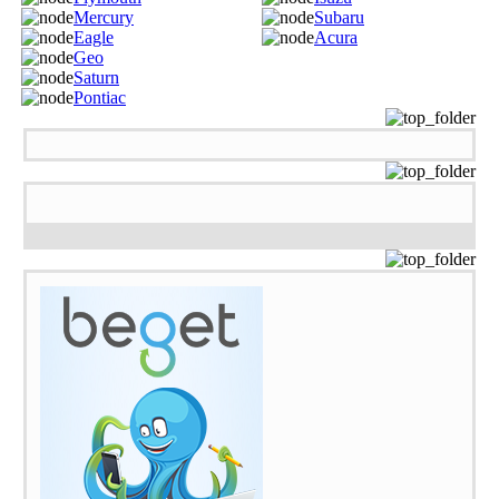
Mercury
Subaru
Eagle
Acura
Geo
Saturn
Pontiac