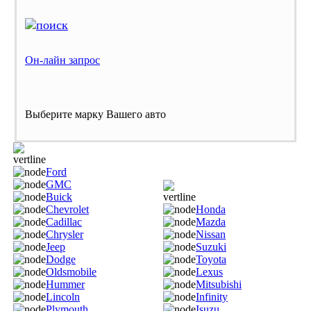
Он-лайн запрос
Выберите марку Вашего авто
Ford
GMC
Buick
Chevrolet
Honda
Cadillac
Mazda
Chrysler
Nissan
Jeep
Suzuki
Dodge
Toyota
Oldsmobile
Lexus
Hummer
Mitsubishi
Lincoln
Infinity
Plymouth
Isuzu