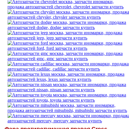
Фара противотуманная правая Cross