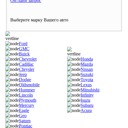
Он-лайн запрос
Выберите марку Вашего авто
Ford
GMC
Buick
Chevrolet
Honda
Cadillac
Mazda
Chrysler
Nissan
Jeep
Suzuki
Dodge
Toyota
Oldsmobile
Lexus
Hummer
Mitsubishi
Lincoln
Infinity
Plymouth
Isuzu
Mercury
Subaru
Eagle
Acura
Geo
Saturn
Pontiac