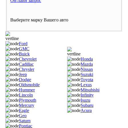
Он-лайн запрос
Выберите марку Вашего авто
Ford
GMC
Buick
Chevrolet
Honda
Cadillac
Mazda
Chrysler
Nissan
Jeep
Suzuki
Dodge
Toyota
Oldsmobile
Lexus
Hummer
Mitsubishi
Lincoln
Infinity
Plymouth
Isuzu
Mercury
Subaru
Eagle
Acura
Geo
Saturn
Pontiac