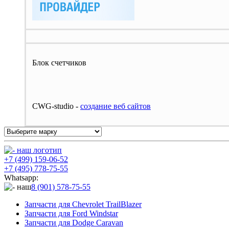
Блок счетчиков
CWG-studio -
cоздание веб сайтов
+7 (499) 159-06-52
+7 (495) 778-75-55
Whatsapp:
8 (901) 578-75-55
Запчасти для Chevrolet TrailBlazer
Запчасти для Ford Windstar
Запчасти для Dodge Caravan