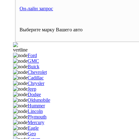
Он-лайн запрос
Выберите марку Вашего авто
Ford
GMC
Buick
Chevrolet
Cadillac
Chrysler
Jeep
Dodge
Oldsmobile
Hummer
Lincoln
Plymouth
Mercury
Eagle
Geo