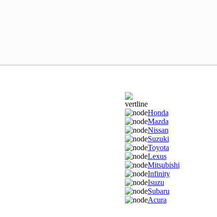
Honda
Mazda
Nissan
Suzuki
Toyota
Lexus
Mitsubishi
Infinity
Isuzu
Subaru
Acura