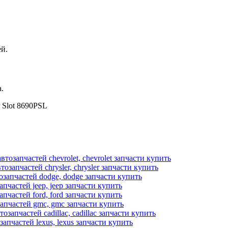
й.
.
lot 8690PSL