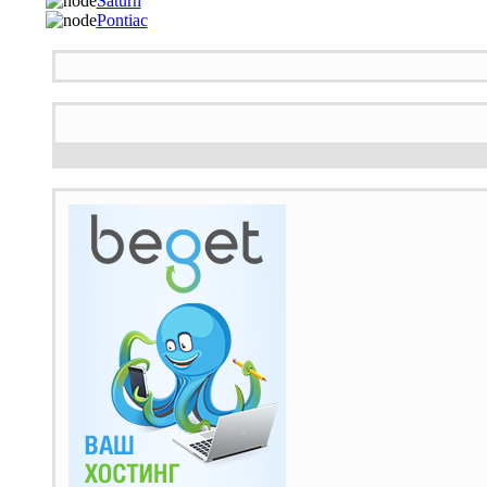
Saturn
Pontiac