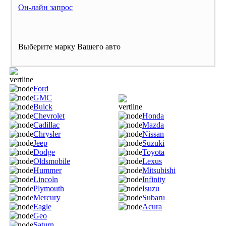
Он-лайн запрос
Выберите марку Вашего авто
Ford
GMC
Buick
Chevrolet
Honda
Cadillac
Mazda
Chrysler
Nissan
Jeep
Suzuki
Dodge
Toyota
Oldsmobile
Lexus
Hummer
Mitsubishi
Lincoln
Infinity
Plymouth
Isuzu
Mercury
Subaru
Eagle
Acura
Geo
Saturn