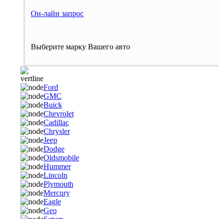
Он-лайн запрос
Выберите марку Вашего авто
Ford
GMC
Buick
Chevrolet
Cadillac
Chrysler
Jeep
Dodge
Oldsmobile
Hummer
Lincoln
Plymouth
Mercury
Eagle
Geo