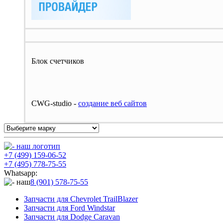
Блок счетчиков
CWG-studio -
cоздание веб сайтов
+7 (499) 159-06-52
+7 (495) 778-75-55
Whatsapp:
8 (901) 578-75-55
Запчасти для Chevrolet TrailBlazer
Запчасти для Ford Windstar
Запчасти для Dodge Caravan