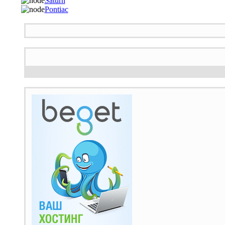
Saturn
Pontiac