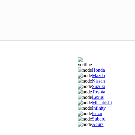
Honda
Mazda
Nissan
Suzuki
Toyota
Lexus
Mitsubishi
Infinity
Isuzu
Subaru
Acura