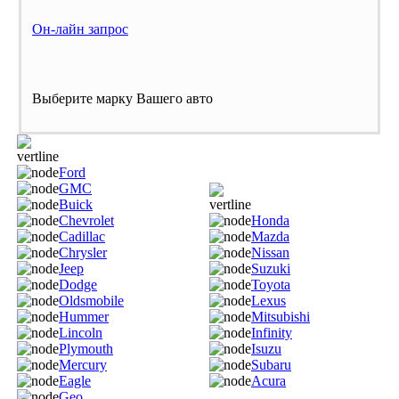
Он-лайн запрос
Выберите марку Вашего авто
Ford
GMC
Buick
Chevrolet
Honda
Cadillac
Mazda
Chrysler
Nissan
Jeep
Suzuki
Dodge
Toyota
Oldsmobile
Lexus
Hummer
Mitsubishi
Lincoln
Infinity
Plymouth
Isuzu
Mercury
Subaru
Eagle
Acura
Geo