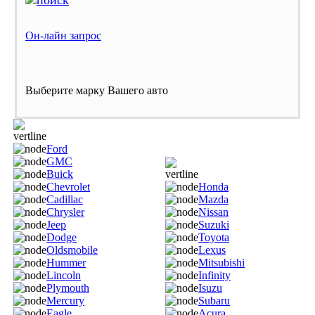
Он-лайн запрос
Выберите марку Вашего авто
Ford
GMC
Buick
Chevrolet
Honda
Cadillac
Mazda
Chrysler
Nissan
Jeep
Suzuki
Dodge
Toyota
Oldsmobile
Lexus
Hummer
Mitsubishi
Lincoln
Infinity
Plymouth
Isuzu
Mercury
Subaru
Eagle
Acura