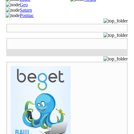
Geo
Saturn
Pontiac