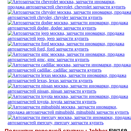
Подшипнк передней ступицы Jobber
FW169