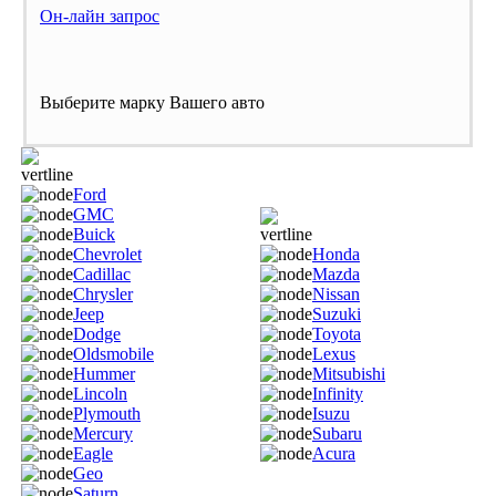
Он-лайн запрос
Выберите марку Вашего авто
Ford
GMC
Buick
Chevrolet
Honda
Cadillac
Mazda
Chrysler
Nissan
Jeep
Suzuki
Dodge
Toyota
Oldsmobile
Lexus
Hummer
Mitsubishi
Lincoln
Infinity
Plymouth
Isuzu
Mercury
Subaru
Eagle
Acura
Geo
Saturn