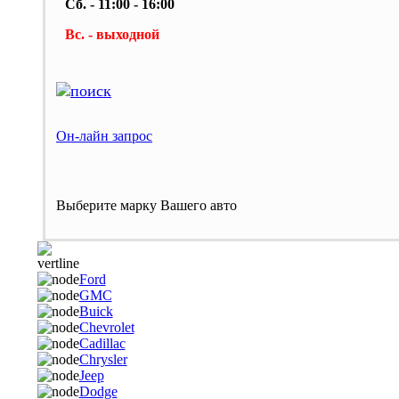
Сб. - 11:00 - 16:00
Вс. - выходной
Он-лайн запрос
Выберите марку Вашего авто
Ford
GMC
Buick
Chevrolet
Cadillac
Chrysler
Jeep
Dodge