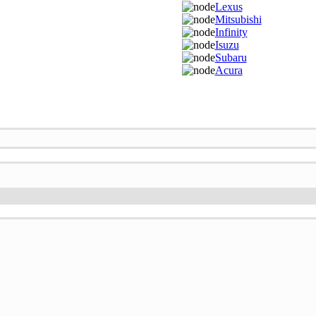
Lexus
Mitsubishi
Infinity
Isuzu
Subaru
Acura