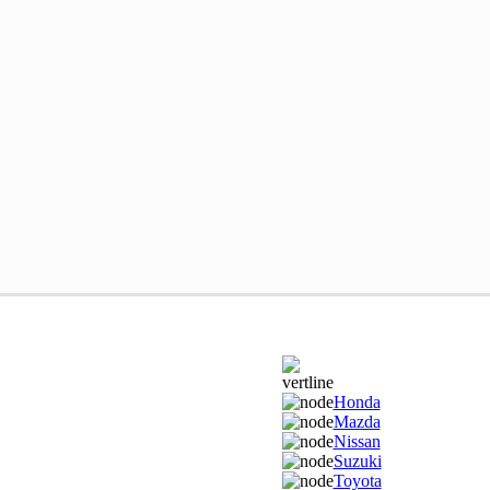
Honda
Mazda
Nissan
Suzuki
Toyota