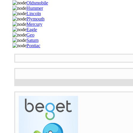
Oldsmobile
Hummer
Lincoln
Plymouth
Mercury
Eagle
Geo
Saturn
Pontiac