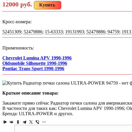
12000 руб.
Купить
Кросс-номера:
52451309
;
52479886
;
15-63333
;
19131993
;
52479886
;
94759
;
1913
Применимость:
Chevrolet Lumina APV 1990-1996
Oldsmobile Silhouette 1990-1996
Pontiac Trans Sport 1990-1996
Краткое описание товара:
Закажите прямо сейчас Радиатор печки салона для американски
В частности для таких как: Chevrolet Lumina APV 1990-1996; Olds
Бренда: ULTRA-POWER и других.