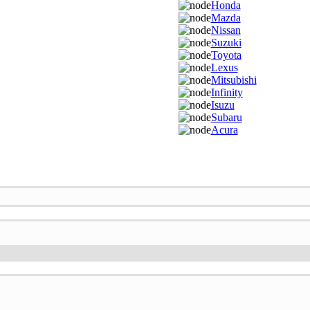
Honda
Mazda
Nissan
Suzuki
Toyota
Lexus
Mitsubishi
Infinity
Isuzu
Subaru
Acura