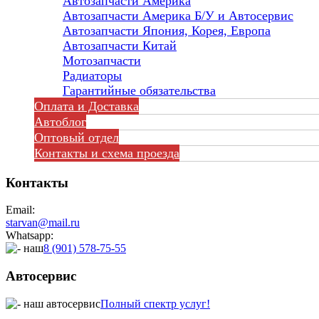
Автозапчасти Америка
Автозапчасти Америка Б/У и Автосервис
Автозапчасти Япония, Корея, Европа
Автозапчасти Китай
Мотозапчасти
Радиаторы
Гарантийные обязательства
Оплата и Доставка
Автоблог
Оптовый отдел
Контакты
и схема проезда
Контакты
Email:
starvan@mail.ru
Whatsapp:
8 (901) 578-75-55
Автосервис
Полный спектр услуг!