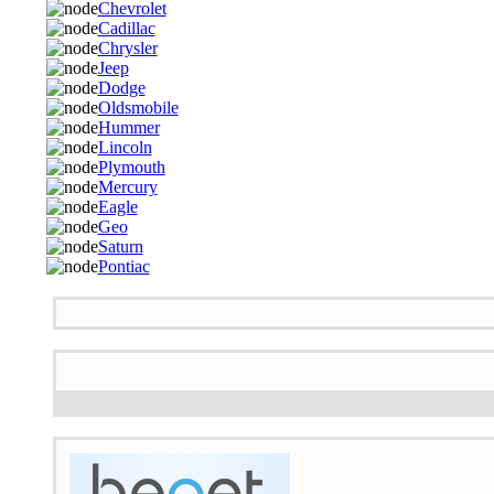
Chevrolet
Cadillac
Chrysler
Jeep
Dodge
Oldsmobile
Hummer
Lincoln
Plymouth
Mercury
Eagle
Geo
Saturn
Pontiac