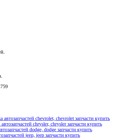
й.
.
4759