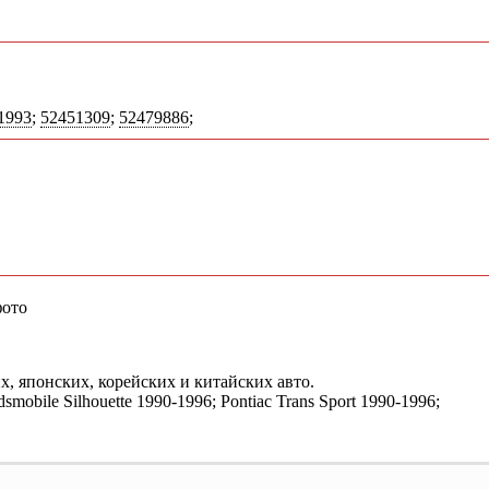
1993
;
52451309
;
52479886
;
х, японских, корейских и китайских авто.
mobile Silhouette 1990-1996; Pontiac Trans Sport 1990-1996;