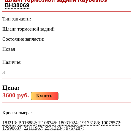
BH38069
Тип запчасти:
Шланг тормозной задний
Состояние запчасти:
Новая
Наличие:
3
Цена:
3600 руб.
Купить
Кросс-номера:
18J213
;
B916882
;
H106345
;
18031924
;
19173188
;
10078572
;
17990637
;
22111967
;
25513234
;
9767287
;