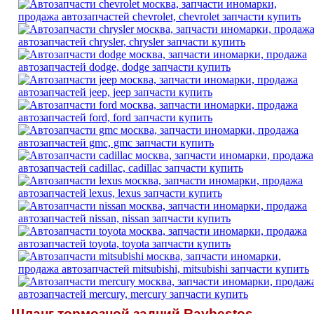
Шланг тормозной задний Raybestos