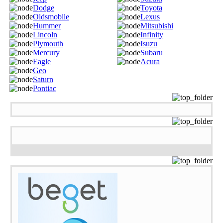
Dodge
Toyota
Oldsmobile
Lexus
Hummer
Mitsubishi
Lincoln
Infinity
Plymouth
Isuzu
Mercury
Subaru
Eagle
Acura
Geo
Saturn
Pontiac