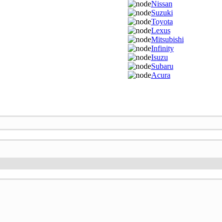
Nissan
Suzuki
Toyota
Lexus
Mitsubishi
Infinity
Isuzu
Subaru
Acura