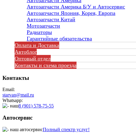
Автозапчасти Америка
Автозапчасти Америка Б/У и Автосервис
Автозапчасти Япония, Корея, Европа
Автозапчасти Китай
Мотозапчасти
Радиаторы
Гарантийные обязательства
Оплата и Доставка
Автоблог
Оптовый отдел
Контакты
и схема проезда
Контакты
Email:
starvan@mail.ru
Whatsapp:
8 (901) 578-75-55
Автосервис
Полный спектр услуг!