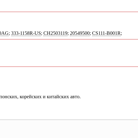
10AG
;
333-1158R-US
;
CH2503119
;
20549500
;
CS111-B001R
;
понских, корейских и китайских авто.