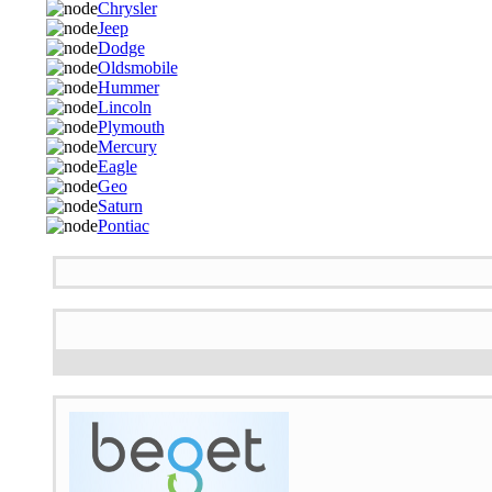
Chrysler
Jeep
Dodge
Oldsmobile
Hummer
Lincoln
Plymouth
Mercury
Eagle
Geo
Saturn
Pontiac