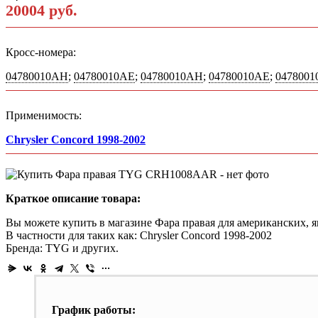
20004 руб.
Кросс-номера:
04780010AH
;
04780010AE
;
04780010AH
;
04780010AE
;
047800
Применимость:
Chrysler Concord 1998-2002
Краткое описание товара:
Вы можете купить в магазине Фара правая для американских, я
В частности для таких как: Chrysler Concord 1998-2002
Бренда: TYG и других.
График работы: