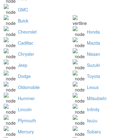
GMC
Buick
Chevrolet
Honda
Cadillac
Mazda
Chrysler
Nissan
Jeep
Suzuki
Dodge
Toyota
Oldsmobile
Lexus
Hummer
Mitsubishi
Lincoln
Infinity
Plymouth
Isuzu
Mercury
Subaru