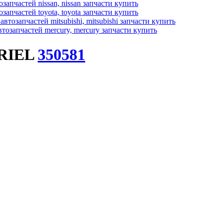
BRIEL
350581