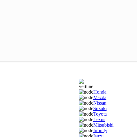
Honda
Mazda
Nissan
Suzuki
Toyota
Lexus
Mitsubishi
Infinity
Isuzu