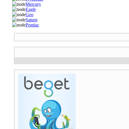
Mercury
Eagle
Geo
Saturn
Pontiac