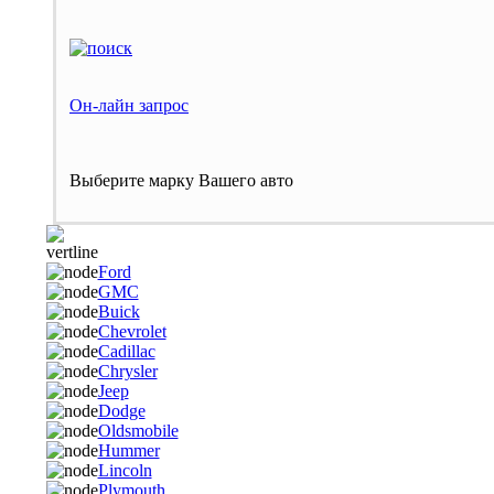
Он-лайн запрос
Выберите марку Вашего авто
Ford
GMC
Buick
Chevrolet
Cadillac
Chrysler
Jeep
Dodge
Oldsmobile
Hummer
Lincoln
Plymouth