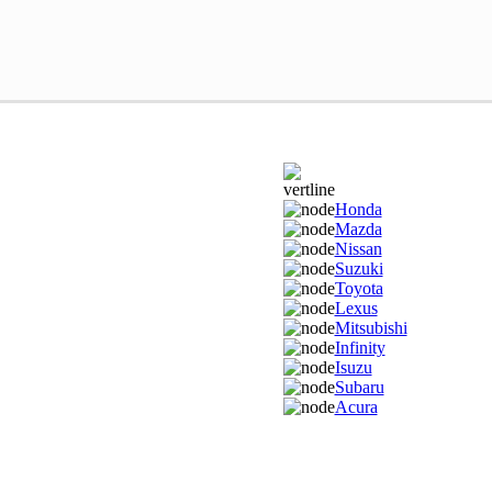
Honda
Mazda
Nissan
Suzuki
Toyota
Lexus
Mitsubishi
Infinity
Isuzu
Subaru
Acura