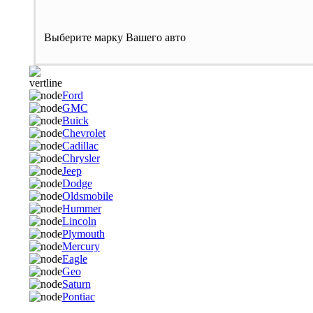
Выберите марку Вашего авто
Ford
GMC
Buick
Chevrolet
Cadillac
Chrysler
Jeep
Dodge
Oldsmobile
Hummer
Lincoln
Plymouth
Mercury
Eagle
Geo
Saturn
Pontiac