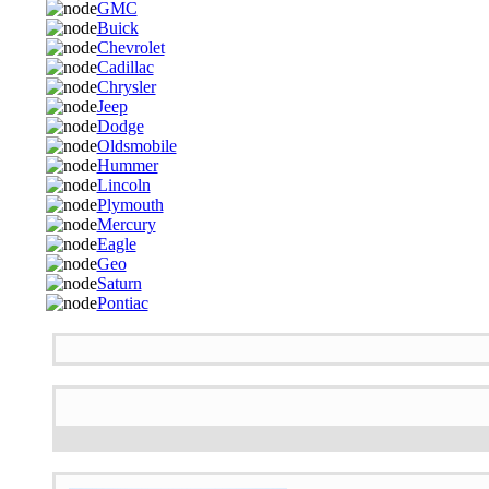
GMC
Buick
Chevrolet
Cadillac
Chrysler
Jeep
Dodge
Oldsmobile
Hummer
Lincoln
Plymouth
Mercury
Eagle
Geo
Saturn
Pontiac