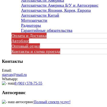
Автозапчасти Америка
Автозапчасти Америка Б/У и Автосервис
Автозапчасти Япония, Корея, Европа
Автозапчасти Китай
Мотозапчасти
Радиаторы
Гарантийные обязательства
Оплата и Доставка
Автоблог
Оптовый отдел
Контакты
и схема проезда
Контакты
Email:
starvan@mail.ru
Whatsapp:
8 (901) 578-75-55
Автосервис
Полный спектр услуг!