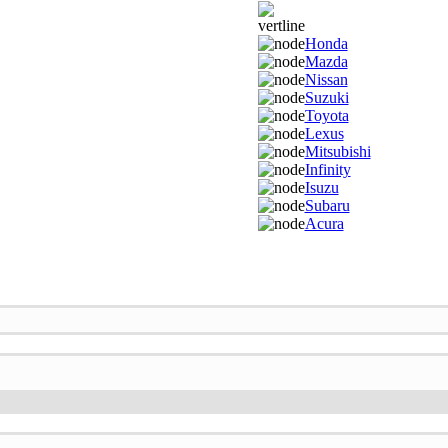
Honda
Mazda
Nissan
Suzuki
Toyota
Lexus
Mitsubishi
Infinity
Isuzu
Subaru
Acura