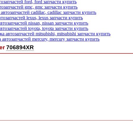
er
706894XR