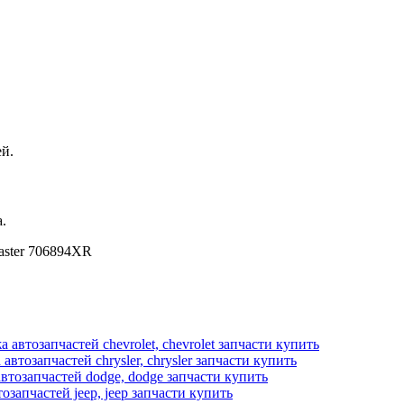
й.
.
aster 706894XR