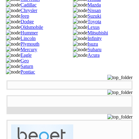
Cadillac
Mazda
Chrysler
Nissan
Jeep
Suzuki
Dodge
Toyota
Oldsmobile
Lexus
Hummer
Mitsubishi
Lincoln
Infinity
Plymouth
Isuzu
Mercury
Subaru
Eagle
Acura
Geo
Saturn
Pontiac