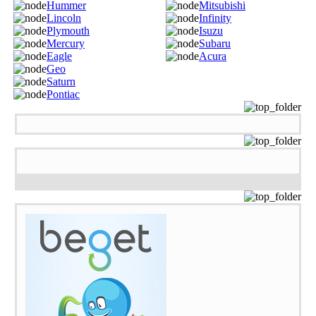
Hummer
Mitsubishi
Lincoln
Infinity
Plymouth
Isuzu
Mercury
Subaru
Eagle
Acura
Geo
Saturn
Pontiac