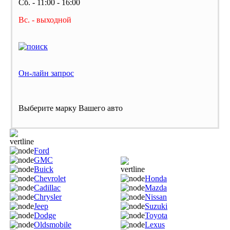
Сб. - 11:00 - 16:00
Вс. - выходной
Он-лайн запрос
Выберите марку Вашего авто
Ford
GMC
Buick
Chevrolet
Honda
Cadillac
Mazda
Chrysler
Nissan
Jeep
Suzuki
Dodge
Toyota
Oldsmobile
Lexus