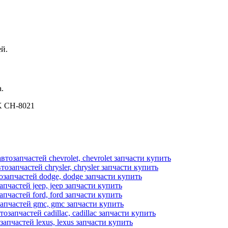
й.
.
K CH-8021