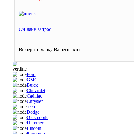
Он-лайн запрос
Выберите марку Вашего авто
Ford
GMC
Buick
Chevrolet
Cadillac
Chrysler
Jeep
Dodge
Oldsmobile
Hummer
Lincoln
Plymouth