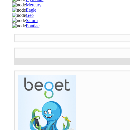
Mercury
Eagle
Geo
Saturn
Pontiac