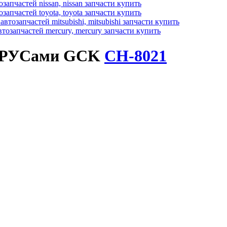
 ШРУСами GCK
CH-8021