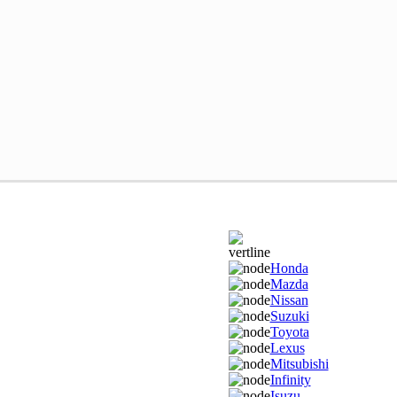
Honda
Mazda
Nissan
Suzuki
Toyota
Lexus
Mitsubishi
Infinity
Isuzu