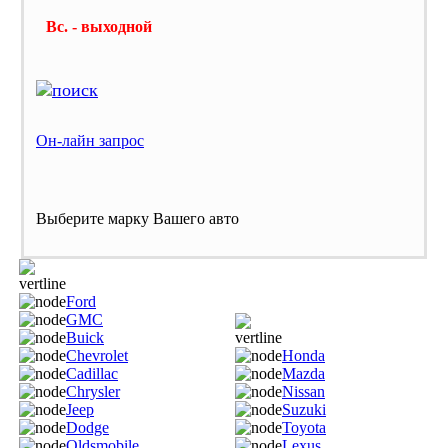
Вс. - выходной
Он-лайн запрос
Выберите марку Вашего авто
Ford
GMC
Buick
Chevrolet
Honda
Cadillac
Mazda
Chrysler
Nissan
Jeep
Suzuki
Dodge
Toyota
Oldsmobile
Lexus