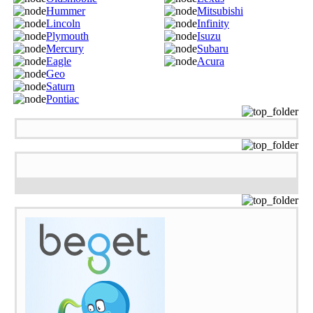
Hummer
Mitsubishi
Lincoln
Infinity
Plymouth
Isuzu
Mercury
Subaru
Eagle
Acura
Geo
Saturn
Pontiac