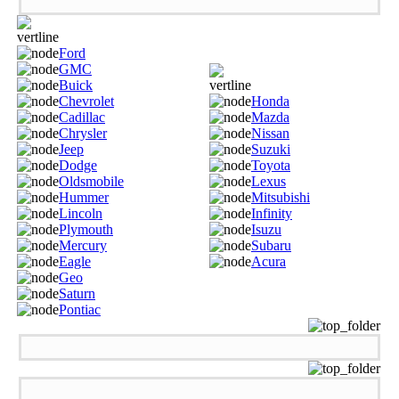
Ford
GMC
Buick
Chevrolet
Honda
Cadillac
Mazda
Chrysler
Nissan
Jeep
Suzuki
Dodge
Toyota
Oldsmobile
Lexus
Hummer
Mitsubishi
Lincoln
Infinity
Plymouth
Isuzu
Mercury
Subaru
Eagle
Acura
Geo
Saturn
Pontiac