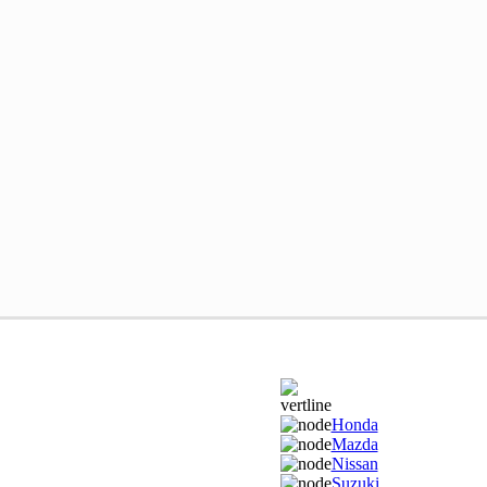
Honda
Mazda
Nissan
Suzuki