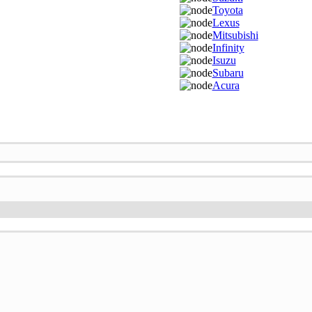
Toyota
Lexus
Mitsubishi
Infinity
Isuzu
Subaru
Acura