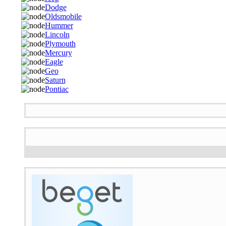
Dodge
Oldsmobile
Hummer
Lincoln
Plymouth
Mercury
Eagle
Geo
Saturn
Pontiac