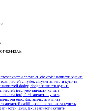
й.
.
r 04792443AB