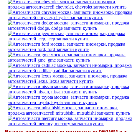
Вкладыши коренные ремонтные 050MM к-т