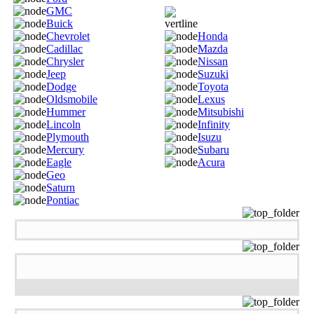
GMC
Buick
Chevrolet
Honda
Cadillac
Mazda
Chrysler
Nissan
Jeep
Suzuki
Dodge
Toyota
Oldsmobile
Lexus
Hummer
Mitsubishi
Lincoln
Infinity
Plymouth
Isuzu
Mercury
Subaru
Eagle
Acura
Geo
Saturn
Pontiac